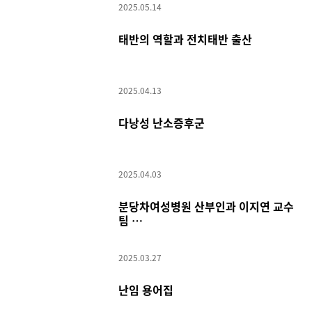
2025.05.14
태반의 역할과 전치태반 출산
2025.04.13
다낭성 난소증후군
2025.04.03
분당차여성병원 산부인과 이지연 교수
팀
임신21주 조기양막파열로 양수과소증
지속된 임신부 쌍둥이 출산 성공
2025.03.27
난임 용어집