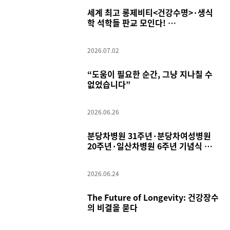
세계 최고 롱제비티<건강수명>·생식
학 석학들 판교 모인다!
차병원 노화·생식학 국제 컨퍼런스 개
최
2026.07.02
“도움이 필요한 순간, 그냥 지나칠 수
없었습니다”
2026.06.26
분당차병원 31주년·분당차여성병원
20주년·일산차병원 6주년 기념식 개
최
2026.06.24
The Future of Longevity: 건강장수
의 비결을 묻다