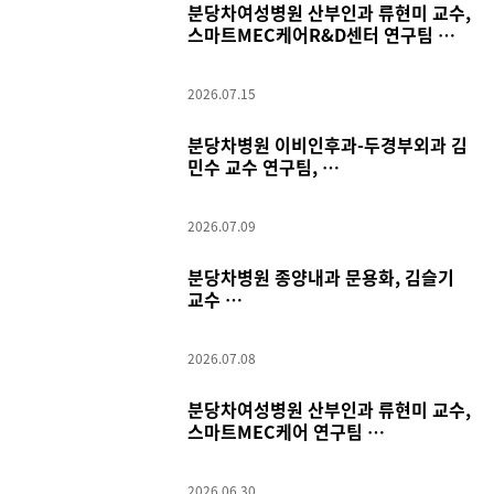
분당차여성병원 산부인과 류현미 교수,
스마트MEC케어R&D센터 연구팀
임신 중 고혈압성 질환 ‘전자간증’ 조기
예측 AI 모델 개발
2026.07.15
분당차병원 이비인후과-두경부외과 김
민수 교수 연구팀,
국소 진행성 후두암 치료에서 후두 전
절제술의 생존 이점 확인
2026.07.09
분당차병원 종양내과 문용화, 김슬기
교수
‘암을 이겨내는 사람들의 비밀’ 출간
2026.07.08
분당차여성병원 산부인과 류현미 교수,
스마트MEC케어 연구팀
“임신 전·초기 흡연, 중증 임신성 당뇨
병 위험 증가”
2026.06.30