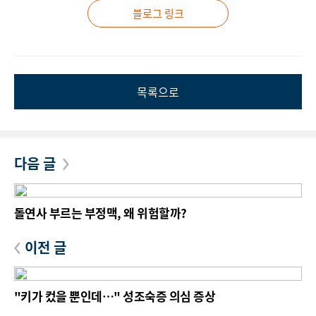
블로그 링크
목록으로
다음 글
돌연사 부르는 부정맥, 왜 위험할까?
이전 글
"키가 컸을 뿐인데…" 성조숙증 의심 증상