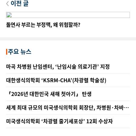
이전 글
돌연사 부르는 부정맥, 왜 위험할까?
주요 뉴스
마곡 차병원 난임센터, ‘난임시술 의료기관’ 지정
대한생식의학회 ‘KSRM-CHA’(차광렬 학술상)
『2026년 대한민국 새해 첫아기』 탄생
세계 최대 규모의 미국생식의학회 회장단, 차병원·차바이
오그룹 방문
미국생식의학회 ‘차광렬 줄기세포상’ 12회 수상자