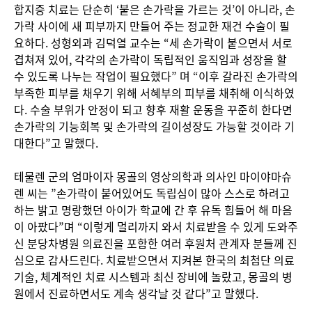
합지증 치료는 단순히 ‘붙은 손가락을 가르는 것’이 아니라, 손
가락 사이에 새 피부까지 만들어 주는 정교한 재건 수술이 필
요하다. 성형외과 김덕열 교수는 “세 손가락이 붙으면서 서로
겹쳐져 있어, 각각의 손가락이 독립적인 움직임과 성장을 할
수 있도록 나누는 작업이 필요했다” 며 “이후 갈라진 손가락의
부족한 피부를 채우기 위해 서혜부의 피부를 채취해 이식하였
다. 수술 부위가 안정이 되고 향후 재활 운동을 꾸준히 한다면
손가락의 기능회복 및 손가락의 길이성장도 가능할 것이라 기
대한다”고 말했다.
테물렌 군의 엄마이자 몽골의 영상의학과 의사인 마이야마슈
렌 씨는 ”손가락이 붙어있어도 독립심이 많아 스스로 하려고
하는 밝고 명랑했던 아이가 학교에 간 후 유독 힘들어 해 마음
이 아팠다”며 “이렇게 멀리까지 와서 치료받을 수 있게 도와주
신 분당차병원 의료진을 포함한 여러 후원처 관계자 분들께 진
심으로 감사드린다. 치료받으면서 지켜본 한국의 최첨단 의료
기술, 체계적인 치료 시스템과 최신 장비에 놀랐고, 몽골의 병
원에서 진료하면서도 계속 생각날 것 같다”고 말했다.