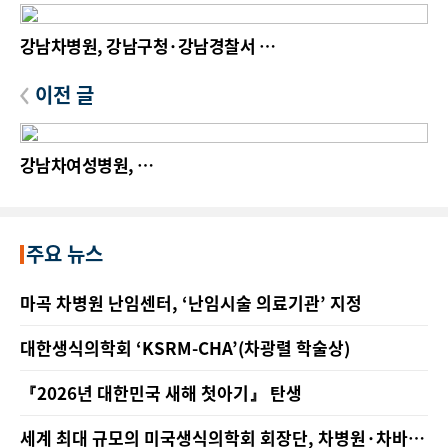
강남차병원, 강남구청·강남경찰서
아동학대 전담의료기관 지정 업무협약 체결
이전 글
강남차여성병원,
엄마들을 위한 오은영 박사 특별강연회 개최
주요 뉴스
마곡 차병원 난임센터, ‘난임시술 의료기관’ 지정
대한생식의학회 ‘KSRM-CHA’(차광렬 학술상)
『2026년 대한민국 새해 첫아기』 탄생
세계 최대 규모의 미국생식의학회 회장단, 차병원·차바이