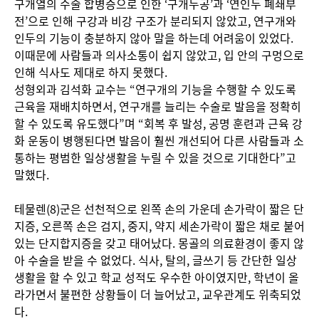
구개열의 수술 합병증으로 인한 ‘구개누공’과 ‘연인두 폐쇄부
전’으로 인해 구강과 비강 구조가 분리되지 않았고, 연구개와
인두의 기능이 충분하지 않아 말을 하는데 어려움이 있었다.
이때문에 사람들과 의사소통이 쉽지 않았고, 입 안의 구멍으로
인해 식사도 제대로 하지 못했다.
성형외과 김석화 교수는 “연구개의 기능을 수행할 수 있도록
근육을 재배치하면서, 연구개를 늘리는 수술로 발음을 정확히
할 수 있도록 유도했다”며 “회복 후 발성, 공명 훈련과 근육 강
화 운동이 병행된다면 발음이 훨씬 개선되어 다른 사람들과 소
통하는 평범한 일상생활을 누릴 수 있을 것으로 기대한다”고
말했다.
테물렌(8)군은 선천적으로 왼쪽 손의 가운데 손가락이 짧은 단
지증, 오른쪽 손은 검지, 중지, 약지 세손가락이 짧은 채로 붙어
있는 단지합지증을 갖고 태어났다. 몽골의 의료환경이 좋지 않
아 수술을 받을 수 없었다. 식사, 탈의, 글쓰기 등 간단한 일상
생활을 할 수 있고 학교 성적도 우수한 아이였지만, 학년이 올
라가면서 불편한 상황들이 더 늘어났고, 교우관계도 위축되었
다.