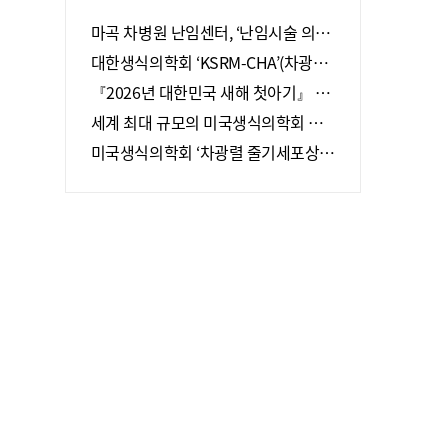
마곡 차병원 난임센터, ‘난임시술 의료
기관’ 지정
대한생식의학회 ‘KSRM-CHA’(차광렬
학술상)
『2026년 대한민국 새해 첫아기』 탄
생
세계 최대 규모의 미국생식의학회 회
장단, 차병원·차바이오그룹 방문
미국생식의학회 ‘차광렬 줄기세포상’
12회 수상자