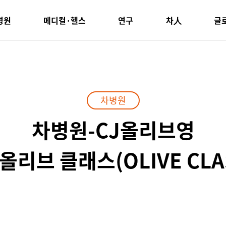
병원
메디컬·헬스
연구
차人
글
차병원
차병원-CJ올리브영
리브 클래스(OLIVE CLASS