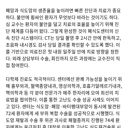
폐암과 식도암의 생존율을 높이려면 빠른 진단과 치료가 중요
하다. 불안에 휩싸인 환자가 무엇보다 바라는 것이기도 하다.
심 교수는 환자의 불안을 덜고 치료의 효율을 높이기 위해 진
단 체계를 다듬어 왔다. 그렇게 완성한 것이 폐식도센터의 신
속 진단 시스템이다. CT는 당일 촬영 후 2시간 안에 판독하고,
초음파 내시경도 검사 당일 결과를 확인할 수 있도록 했다. 이
를 기반으로 의료진은 첫 내원 일주일 안에 치료 방향을 정한
다. 외래 상담부터 수술, 회진까지 모든 과정에는 교수진이 직
접 참여한다.
다학제 진료도 적극적이다. 센터에선 완쾌 가능성을 높이기 위
해 흉부외과, 혈액종양내과, 영상의학과, 호흡기알레르기내과,
핵의학과 등 각 분야 전문가가 매주 한자리에 모여 최선의 치
료법을 협의한다. 이를 통한 고난도 수술 성공 사례도 이어지
고 있다. 센터는 식도암·폐암·바터팽대부암이 동시에 발견된
72세 환자에게 세 부위 복합 수술을 성공적으로 시행했다. 식
도암 재발과 수술 후 위관 괴사로 패혈증까지 진행된 74세 환
자에게는 응급처치 후 대장을 이용한 고난도 식도재건술을 시