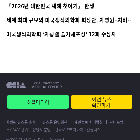
『2026년 대한민국 새해 첫아기』 탄생
세계 최대 규모의 미국생식의학회 회장단, 차병원·차바이
오그룹 방문
미국생식의학회 ‘차광렬 줄기세포상’ 12회 수상자
이전 뉴스
소셜미디어
확인하기
차병원 뉴스룸 소개
뉴스룸 운영정책
개인정보 처리방침
사이트맵
우)13488 경기도 성남시 분당구 판교로 335 차바이오컴플렉스
ⓒ2022 CHAMC. All Rights Reserved.