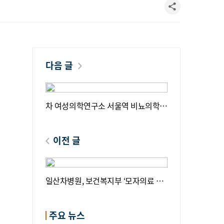
다음 글
차 여성의학연구소 서울역 비뇨의학과
김대근 교수,
정계정맥류 수술 1,000례 달성
이전 글
일산차병원, 보건복지부 ‘모자의료 진
료협력 시범사업’ 선정
주요 뉴스