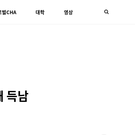
로벌CHA
대학
영상
째 득남