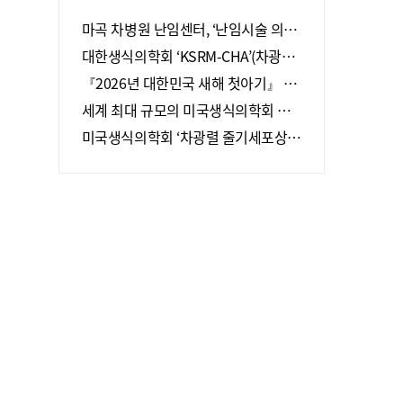
마곡 차병원 난임센터, ‘난임시술 의료
기관’ 지정
대한생식의학회 ‘KSRM-CHA’(차광렬
학술상)
『2026년 대한민국 새해 첫아기』 탄
생
세계 최대 규모의 미국생식의학회 회
장단, 차병원·차바이오그룹 방문
미국생식의학회 ‘차광렬 줄기세포상’
12회 수상자