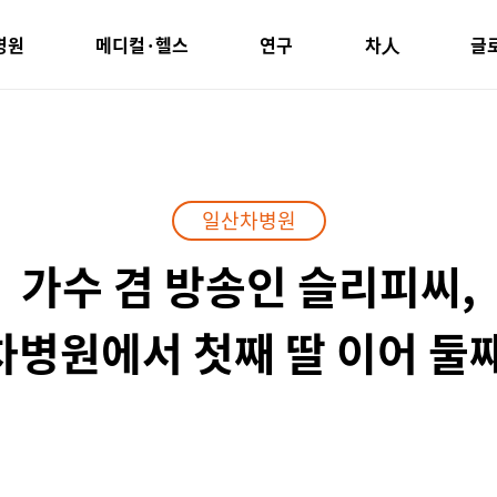
병원
메디컬·헬스
연구
차人
글
일산차병원
가수 겸 방송인 슬리피씨,
병원에서 첫째 딸 이어 둘