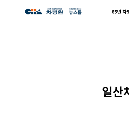
65년 차
일산차